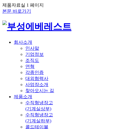
제품자료실 1 페이지
본문 바로가기
회사소개
인사말
기업정보
조직도
연혁
각종인증
대외협력사
사업장소개
찾아오시는 길
제품소개
수직형냉장고
(기계실상부)
수직형냉장고
(기계실하부)
콜드테이블