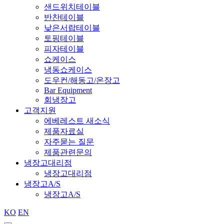
샌드위치테이블
반찬테이블
낮은서랍테이블
토핑테이블
피자테이블
쇼케이스
냉동쇼케이스
도우컨/해동고/온장고
Bar Equipment
회냉장고
고객지원
에베레스트 새소식
제품자료실
자주묻는 질문
제품관련문의
냉장고대리점
냉장고대리점
냉장고A/S
냉장고A/S
KO
EN