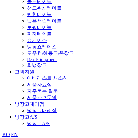
콜드테이블
샌드위치테이블
반찬테이블
낮은서랍테이블
토핑테이블
피자테이블
쇼케이스
냉동쇼케이스
도우컨/해동고/온장고
Bar Equipment
회냉장고
고객지원
에베레스트 새소식
제품자료실
자주묻는 질문
제품관련문의
냉장고대리점
냉장고대리점
냉장고A/S
냉장고A/S
KO
EN