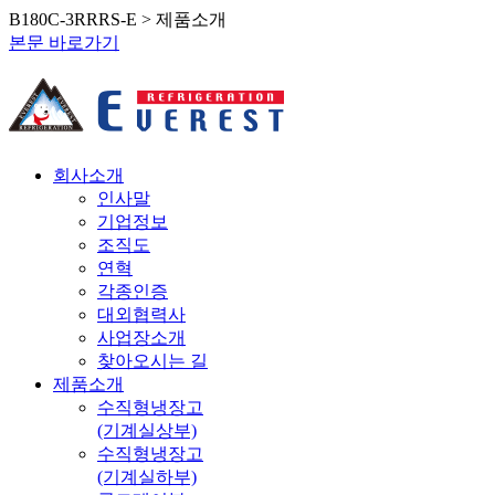
B180C-3RRRS-E > 제품소개
본문 바로가기
회사소개
인사말
기업정보
조직도
연혁
각종인증
대외협력사
사업장소개
찾아오시는 길
제품소개
수직형냉장고
(기계실상부)
수직형냉장고
(기계실하부)