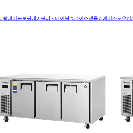
서랍테이블
토핑테이블
피자테이블
쇼케이스
냉동쇼케이스
도우컨