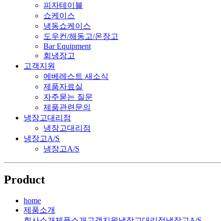
피자테이블
쇼케이스
냉동쇼케이스
도우컨/해동고/온장고
Bar Equipment
회냉장고
고객지원
에베레스트 새소식
제품자료실
자주묻는 질문
제품관련문의
냉장고대리점
냉장고대리점
냉장고A/S
냉장고A/S
Product
home
제품소개
회사소개
제품소개
고객지원
냉장고대리점
냉장고A/S