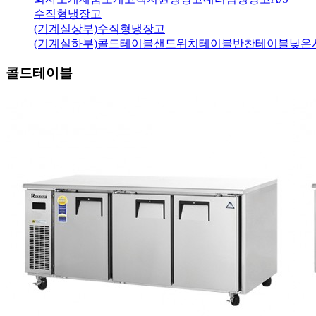
수직형냉장고
(기계실상부)
수직형냉장고
(기계실하부)
콜드테이블
샌드위치테이블
반찬테이블
낮은
콜드테이블