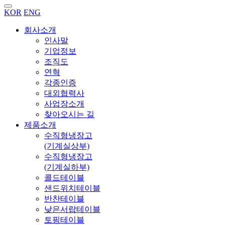
KOR
ENG
회사소개
인사말
기업정보
조직도
연혁
각종인증
대외협력사
사업장소개
찾아오시는 길
제품소개
수직형냉장고
(기계실상부)
수직형냉장고
(기계실하부)
콜드테이블
샌드위치테이블
반찬테이블
낮은서랍테이블
토핑테이블