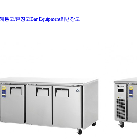
/해동고/온장고
Bar Equipment
회냉장고